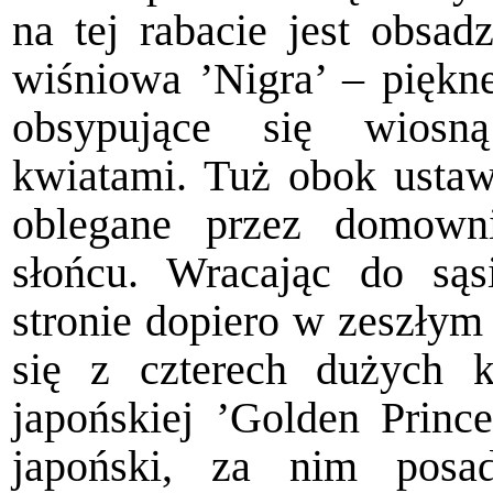
na tej rabacie jest obsa
wiśniowa ’Nigra’ – piękn
obsypujące się wiosn
kwiatami. Tuż obok ustawi
oblegane przez domown
słońcu. Wracając do są
stronie dopiero w zeszłym 
się z czterech dużych 
japońskiej ’Golden Princ
japoński, za nim posa