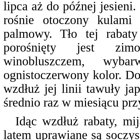
lipca aż do późnej jesieni.
rośnie otoczony kulami
palmowy. Tło tej rabat
porośnięty jest zim
winobluszczem, wybar
ognistoczerwony kolor. Do
wzdłuż jej linii tawuły ja
średnio raz w miesiącu prz
Idąc wzdłuż rabaty, mi
latem uprawiane są soczy