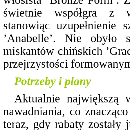
włosista ’Bronze Form’. Z
świetnie współgra z 
stanowiąc uzupełnienie sz
’Anabelle’. Nie obyło 
miskantów chińskich ’Graci
przejrzystości formowanym
Potrzeby i plany
Aktualnie największą 
nawadniania, co znacząco
teraz, gdy rabaty zostały 