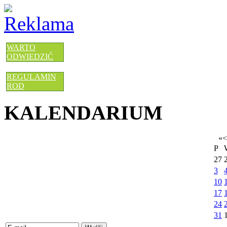
WARTO
ODWIEDZIĆ
REGULAMIN
ROD
KALENDARIUM
«
<
P
27
3
10
17
24
31