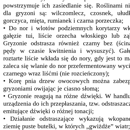
powstrzymuje ich zasiedlanie się. Roślinami n
dla gryzoni są: wilczomlecz, czosnek, ułudk
gorczyca, mięta, rumianek i czarna porzeczka;
• Do nor i wlotów podziemnych korytarzy w
gałęzie tui, liście orzecha włoskiego lub z
Gryzonie odstrasza również czarny bez (ści
pędy w czasie kwitnienia i wysuszyć). Gał
roztarte liście wkłada się do nory, gdy jest to 
zaleca się wlanie do nor przefermentowany wycią
czarnego wraz liśćmi (nie rozcieńczony);
• Korę pnia drzew owocowych można zabezp
gryzoniami owijając je ciasno słomą;
• Gryzonie reagują na różne dźwięki. W handlu
urządzenia do ich przepłaszania, tzw. odstrasza
emitujące dźwięki o różnej tonacji;
• Działanie odstraszające wykazują wkopa
ziemię puste butelki, w których „gwiżdże” wiatr;