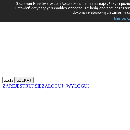
Szanowni Państwo, w celu świadczenia usług na najwyższym poziom
ustawień dotyczących cookies oznacza, że będą one zamieszczane
dokonanie stosownych zmian w ust
Nie pok
ZAREJESTRUJ SIĘ
ZALOGUJ | WYLOGUJ