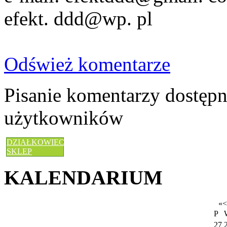
efekt. ddd@wp. pl
Odśwież komentarze
Pisanie komentarzy dostępn
użytkowników
DZIAŁKOWIEC
SKLEP
KALENDARIUM
«
<
P
27