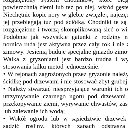
powierzchnią ziemi lub też po niej, wśród gęste
Niechętnie kopie nory w glebie zwięzłej, najczę
jej przebiegają tuż pod ściółką. Chodniki te są 
rozgałęzione i tworzą skomplikowaną sieć o wi
Podobnie jak wszystkie gatunki z rodziny n
nornica ruda jest aktywna przez cały rok i nie
zimowy. Jesienią buduje specjalne gniazdo zim
Walka z gryzoniami jest bardzo trudna i w
stosowania kilku metod jednocześnie.
• W rejonach zagrożonych przez gryzonie należ
ściółkę pod drzewami i nie stosować zbyt grube
• Należy stwarzać niesprzyjające warunki ich os
utrzymywanie czarnego ugoru pod drzewami
przekopywanie ziemi, wyrywanie chwastów, za
lub zalewanie ich wodą;
• Wokół ogrodu lub w sąsiedztwie drzewek
sadzić rośliny, których zapach odstrasza