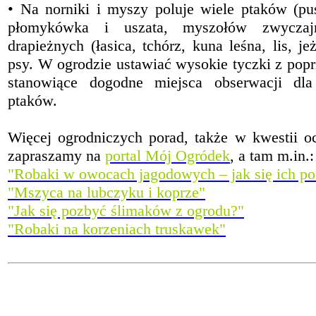
• Na norniki i myszy poluje wiele ptaków (p
płomykówka i uszata, myszołów zwyczaj
drapieżnych (łasica, tchórz, kuna leśna, lis, je
psy. W ogrodzie ustawiać wysokie tyczki z popr
stanowiące dogodne miejsca obserwacji dla
ptaków.
Więcej ogrodniczych porad, także w kwestii oc
zapraszamy na
portal Mój Ogródek
, a tam m.in.:
"Robaki w owocach jagodowych – jak się ich p
"Mszyca na lubczyku i koprze"
"Jak się pozbyć ślimaków z ogrodu?"
"Robaki na korzeniach truskawek"