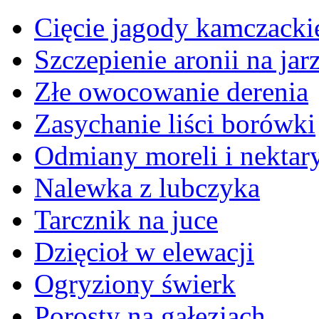
Cięcie jagody kamczackie
Szczepienie aronii na jar
Złe owocowanie derenia
Zasychanie liści borówki
Odmiany moreli i nektar
Nalewka z lubczyka
Tarcznik na juce
Dzięcioł w elewacji
Ogryziony świerk
Porosty na gałęziach