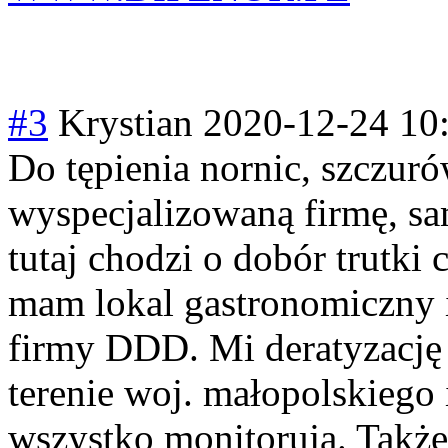
#3
Krystian
2020-12-24 10
Do tępienia nornic, szczur
wyspecjalizowan
ą firmę, s
tutaj chodzi o dobór trutki 
mam lokal gastronomiczny i
firmy DDD. Mi deratyzację 
terenie woj. małopolskiego
wszystko monitorują. Także